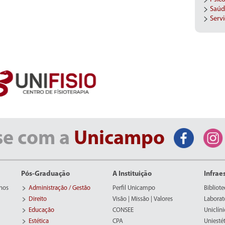
Saúd
Servi
se com a
Unicampo
Pós-Graduação
A Instituição
Infrae
nos
Administração / Gestão
Perfil Unicampo
Bibliote
Direito
Visão | Missão | Valores
Laborat
Educação
CONSEE
Uniclíni
Estética
CPA
Uniestét