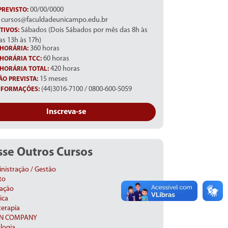
00/00/0000
PREVISTO:
cursos@faculdadeunicampo.edu.br
Sábados (Dois Sábados por mês das 8h às
TIVOS:
as 13h às 17h)
360 horas
HORÁRIA:
60 horas
HORÁRIA TCC:
420 horas
HORÁRIA TOTAL:
15 meses
O PREVISTA:
(44)3016-7100 / 0800-600-5059
NFORMAÇÕES:
Inscreva-se
se Outros Cursos
nistração / Gestão
to
ação
ica
terapia
IN COMPANY
logia