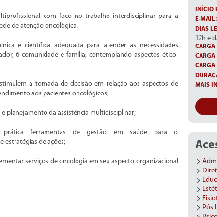
INÍCIO 
tiprofissional com foco no trabalho interdisciplinar para a
E-MAIL:
rede de atenção oncológica.
DIAS LE
12h e d
cnica e científica adequada para atender as necessidades
CARGA 
dador, 6 comunidade e família, contemplando aspectos ético-
CARGA 
CARGA 
DURAÇÃ
e estimulem a tomada de decisão em relação aos aspectos de
MAIS I
tendimento aos pacientes oncológicos;
e planejamento da assistência multidisciplinar;
a prática ferramentas de gestão em saúde para o
e estratégias de ações;
Aces
implementar serviços de oncologia em seu aspecto organizacional
Admi
Direi
Educ
Estét
Fisio
Pós 
Psico