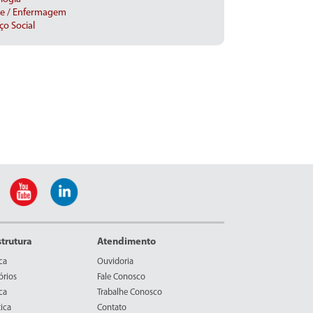
e / Enfermagem
ço Social
strutura
Atendimento
ca
Ouvidoria
órios
Fale Conosco
ca
Trabalhe Conosco
ica
Contato