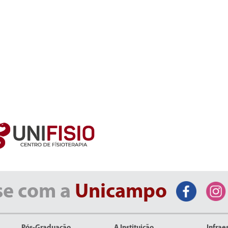
se com a
Unicampo
Pós-Graduação
A Instituição
Infrae