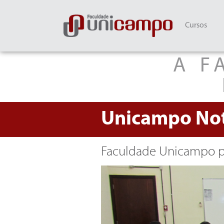
Cursos
A F
Unicampo
Not
Faculdade Unicampo pr