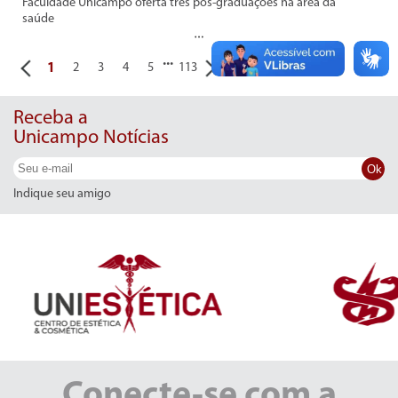
Faculdade Unicampo oferta três pós-graduações na área da
saúde
...
1
2
3
4
5
113
Receba a
Unicampo Notícias
Ok
Indique seu amigo
Conecte-se com a