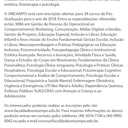
estética, fisioterapia e psicologia.
A UNICAMPO está com inscrições abertas para 24 cursos de Pós-
Graduação para o ano de 2018. Entre as especializações oferecidas
estão: MBA em Gestão de Pessoas do Operacional ao
Comportamental; Marketing, Comunicação, Mídias Digitais e Vendas;
Gestão de Projetos; Educação Especial, Inclusão e Libras; Educação
Infantil e Anos Iniciais do Ensino Fundamental; Gestão Escolar, Inclusão
e Libras; Neuroaprendizagem e Práticas Pedagógicas na Educação
Inclusiva; Psicomotricidade; Psicopedagogia Clínica e Institucional;
Estética Avançada. Recursos e Inovações; Atividade Física e Saúde;
Dança e Estudos do Corpo em Movimento; Fundamentos da Clínica
Psicanalítica; Psicologia Clínica Junguiana; Psicologia e Práticas Clínicas
Hospitalares; Psicologia Escolar e Educacional; Psicoterapia Cognitivo
Comportamental e Análise de Comportamento; Psicologia Escolar e
Educacional; Psiquiatria e Saúde Mental; Enfermagem Obstétrica;
Urgência e Emergência; UTI Neo Natal e Adulto; Dependência Química;
Políticas Públicas SUAS/CRAS com Atenção à Criança e ao
Adolescente.
Os interessados poderão realizar as inscrições pelo site
www.faculdadeunicampo.edu.br. Para maiores informações os alunos
poderão entrar em contato pelos telefones (44) 3016-7100 e (44) 9995-
0042 ou pelo e-mail
cursos@faculdadeunicampo.edu.br
.