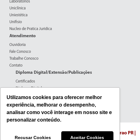
Laboratórios
Uniclínica
Uniestética
Unifisio
Nucleo de Pratica Juridica
Atendimento
Ouvidoria
Fale Conosco
Trabalhe Conosco
Contato
Diploma Digital/Extensão/Publicações
Certificados
Diploma Digital
Formulários CPERS
Utilizamos cookies para oferecer melhor
Extensão
experiência, melhorar o desempenho,
Pesquisa
analisar como você interage em nosso site e
Publicações
personalizar conteúdo.
Fone: (44) 3016-7100 | 0800-600-5059
Endereco: Rua Edmundo Mercer N. 608 - Campo Mourao PR |
Recusar Cookies
Aceitar Cookies
Centro