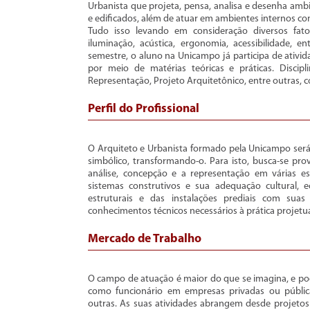
Urbanista que projeta, pensa, analisa e desenha amb
e edificados, além de atuar em ambientes internos como
Tudo isso levando em consideração diversos fator
iluminação, acústica, ergonomia, acessibilidade, 
semestre, o aluno na Unicampo já participa de ativi
por meio de matérias teóricas e práticas. Disci
Representação, Projeto Arquitetônico, entre outras, 
Perfil do Profissional
O Arquiteto e Urbanista formado pela Unicampo será 
simbólico, transformando-o. Para isto, busca-se prov
análise, concepção e a representação em várias e
sistemas construtivos e sua adequação cultural, 
estruturais e das instalações prediais com suas
conhecimentos técnicos necessários à prática projetual
Mercado de Trabalho
O campo de atuação é maior do que se imagina, e pode
como funcionário em empresas privadas ou públi
outras. As suas atividades abrangem desde projetos