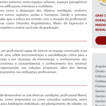
ientes externos como espaços urbanas, espaços paisagísticos
 edificações, interiores e mobiliário.
es como a disposição dos objetos, ventilação, conforto,
entre outros aspectos sociais e humanos. Desde o primeiro
GRAU C
dades que o coloca em contato com a atuação do profissional,
DURAÇ
plinas como Desenho Arquitetônico, Meios de Expressão e
PERÍOD
compõem a matriz curricular da graduação.
MODAL
um profissional capaz de intervir no espaço construído e/ou
er uma sólida instrumentação e sensibilização crítica para a
scalas e em situações de intervenção; o conhecimento dos
econômica e socioambiental; o conhecimento dos sistemas
Arquite
 repercussões nas soluções projetuais, além dos demais
Direito
 previstos nas atribuições profissionais.
Enfer
Estétic
Fisiote
Gestão 
 desenvolver-se sob diversas condições: profissional liberal,
Gestão 
cas, como empresário ou como consultor autônomo, entre
Gestão
 para habitações individuais até planejamento de cidades ou