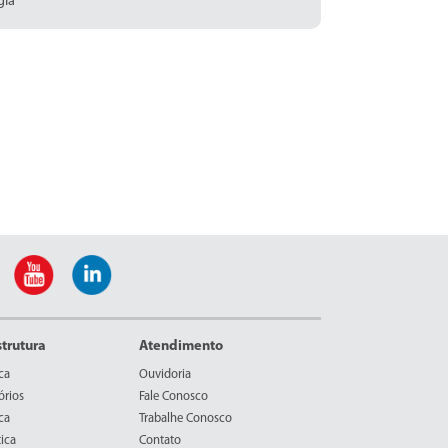
gia
strutura
Atendimento
ca
Ouvidoria
órios
Fale Conosco
ca
Trabalhe Conosco
ica
Contato