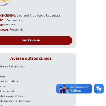
Bacharel Arquiteto e Urbanista
ONCEDIDO:
8 Semestres
ÃO:
Noturno
O:
Presencial
IDADE:
Inscreva-se
Acesse outros cursos
tura e Urbanismo
magem
a e Cosmética
rapia
Comercial
de Cooperativas
 de Recursos Humanos