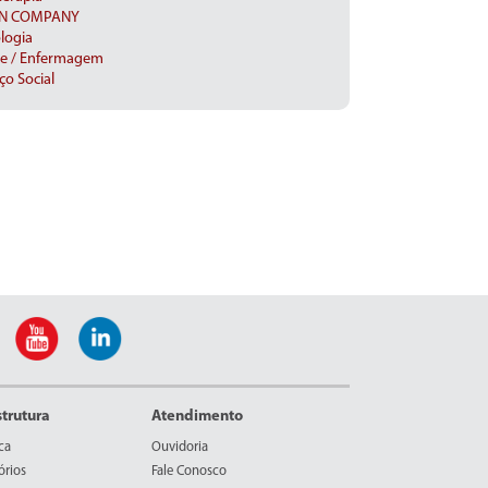
IN COMPANY
logia
e / Enfermagem
ço Social
strutura
Atendimento
ca
Ouvidoria
órios
Fale Conosco