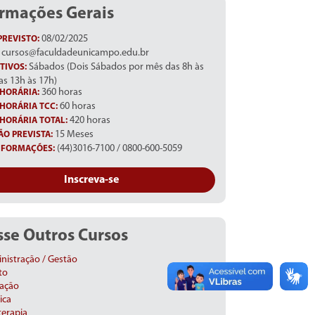
ormações Gerais
08/02/2025
PREVISTO:
cursos@faculdadeunicampo.edu.br
Sábados (Dois Sábados por mês das 8h às
TIVOS:
as 13h às 17h)
360 horas
HORÁRIA:
60 horas
HORÁRIA TCC:
420 horas
HORÁRIA TOTAL:
15 Meses
O PREVISTA:
(44)3016-7100 / 0800-600-5059
NFORMAÇÕES:
Inscreva-se
se Outros Cursos
nistração / Gestão
to
ação
ica
terapia