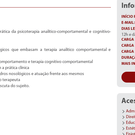
Inf
INÍCIO 
E-MAIL:
DIAS LE
ática da psicoterapia analítico-comportamental e cognitivo-
12h e d
CARGA 
CARGA 
gicos que embasam a terapia analítico comportamental e
CARGA 
DURAÇÃ
o comportamento e terapia cognitivo comportamental
MAIS I
 prática clínica
quadros nosológicos e atuação frente aos mesmos
do terapeuta
scuta do sujeito.
Aces
Admi
Direi
Educ
Estét
Fisio