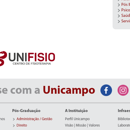
Pós 
Psico
Saúd
Servi
se com a
Unicampo
Pós-Graduação
A Instituição
Infrae
nos
Administração / Gestão
Perfil Unicampo
Bibliote
Direito
Visão | Missão | Valores
Laborat