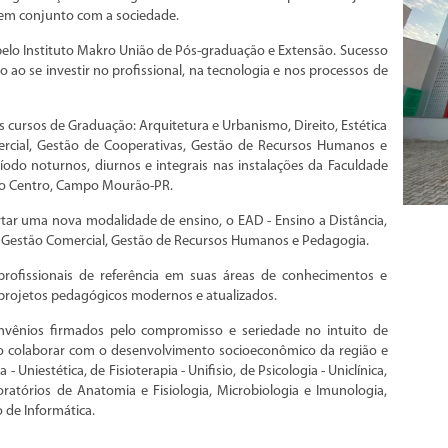
m em conjunto com a sociedade.
elo Instituto Makro União de Pós-graduação e Extensão. Sucesso
ao se investir no profissional, na tecnologia e nos processos de
cursos de Graduação: Arquitetura e Urbanismo, Direito, Estética
ercial, Gestão de Cooperativas, Gestão de Recursos Humanos e
íodo noturnos, diurnos e integrais nas instalações da Faculdade
ro Centro, Campo Mourão-PR.
tar uma nova modalidade de ensino, o EAD - Ensino a Distância,
 Gestão Comercial, Gestão de Recursos Humanos e Pedagogia.
ofissionais de referência em suas áreas de conhecimentos e
e projetos pedagógicos modernos e atualizados.
onvênios firmados pelo compromisso e seriedade no intuito de
o colaborar com o desenvolvimento socioeconômico da região e
- Uniestética, de Fisioterapia - Unifisio, de Psicologia - Uniclínica,
oratórios de Anatomia e Fisiologia, Microbiologia e Imunologia,
o de Informática.