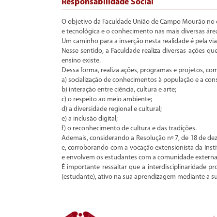
Responsabilidade Social
O objetivo da Faculdade União de Campo Mourão no qu
e tecnológica e o conhecimento nas mais diversas áre
Um caminho para a inserção nesta realidade é pela vi
Nesse sentido, a Faculdade realiza diversas ações q
ensino existe.
Dessa forma, realiza ações, programas e projetos, c
a) socialização de conhecimentos à população e a con
b) interação entre ciência, cultura e arte;
c) o respeito ao meio ambiente;
d) a diversidade regional e cultural;
e) a inclusão digital;
f) o reconhecimento de cultura e das tradições.
Ademais, considerando a Resolução nº 7, de 18 de de
e, corroborando com a vocação extensionista da Insti
e envolvem os estudantes com a comunidade externa
É importante ressaltar que a interdisciplinaridade p
(estudante), ativo na sua aprendizagem mediante a s