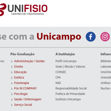
se com a
Unicampo
Pós-Graduação
A Instituição
Infrae
nos
Administração / Gestão
Perfil Unicampo
Bibliote
Direito
Visão | Missão | Valores
Laborat
Educação
CONSEE
Uniclíni
Estética
CPA
Uniestét
Fisioterapia
NAE
Unifisio
Pós IN COMPANY
Responsabilidade Social
Nucleo d
Psicologia
Politica de Privacidade
Saúde / Enfermagem
Instituto Unicampo
Serviço Social