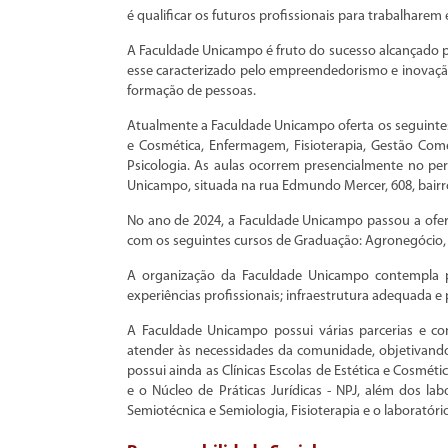
é qualificar os futuros profissionais para trabalhare
A Faculdade Unicampo é fruto do sucesso alcançado p
esse caracterizado pelo empreendedorismo e inovação 
formação de pessoas.
Atualmente a Faculdade Unicampo oferta os seguintes 
e Cosmética, Enfermagem, Fisioterapia, Gestão Com
Psicologia. As aulas ocorrem presencialmente no per
Unicampo, situada na rua Edmundo Mercer, 608, bair
No ano de 2024, a Faculdade Unicampo passou a ofer
com os seguintes cursos de Graduação: Agronegócio,
A organização da Faculdade Unicampo contempla pr
experiências profissionais; infraestrutura adequada 
A Faculdade Unicampo possui várias parcerias e c
atender às necessidades da comunidade, objetivand
possui ainda as Clínicas Escolas de Estética e Cosmética 
e o Núcleo de Práticas Jurídicas - NPJ, além dos lab
Semiotécnica e Semiologia, Fisioterapia e o laboratóri