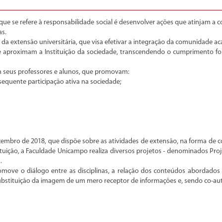
e se refere à responsabilidade social é desenvolver ações que atinjam a c
as.
a da extensão universitária, que visa efetivar a integração da comunidade 
ue aproximam a Instituição da sociedade, transcendendo o cumprimento for
om seus professores e alunos, que promovam:
sequente participação ativa na sociedade;
zembro de 2018, que dispõe sobre as atividades de extensão, na forma de 
tuição, a Faculdade Unicampo realiza diversos projetos - denominados Pro
.
romove o diálogo entre as disciplinas, a relação dos conteúdos abordados 
ubstituição da imagem de um mero receptor de informações e, sendo co-au