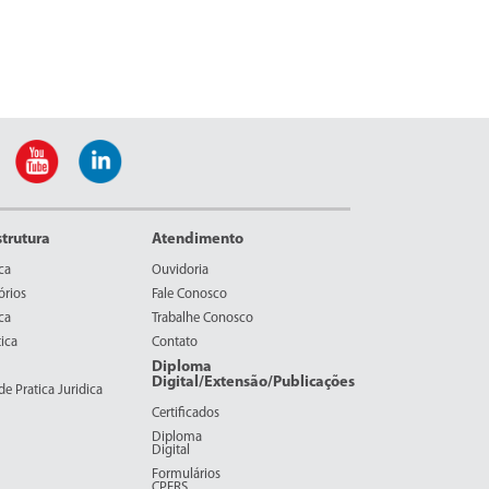
strutura
Atendimento
ca
Ouvidoria
órios
Fale Conosco
ca
Trabalhe Conosco
ica
Contato
Diploma
Digital/Extensão/Publicações
e Pratica Juridica
Certificados
Diploma
Digital
Formulários
CPERS