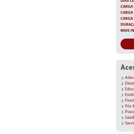
DIAS LE
CARGA 
CARGA 
CARGA 
DURAÇÃ
MAIS I
Aces
Admi
Direi
Educ
Estét
Fisio
Pós 
Psico
Saúd
Servi