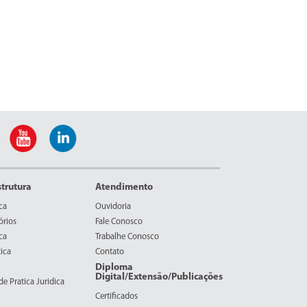
strutura
Atendimento
ca
Ouvidoria
órios
Fale Conosco
ca
Trabalhe Conosco
ica
Contato
Diploma
Digital/Extensão/Publicações
e Pratica Juridica
Certificados