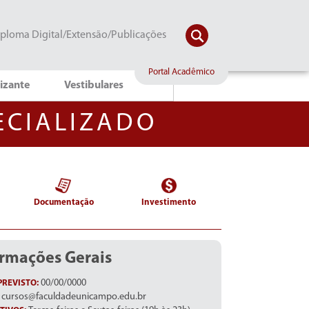
ploma Digital/Extensão/Publicações
Portal Acadêmico
lizante
Vestibulares
ECIALIZADO
Documentação
Investimento
ormações Gerais
00/00/0000
PREVISTO:
cursos@faculdadeunicampo.edu.br