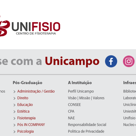
se com a
Unicampo
Pós-Graduação
A Instituição
Infrae
nos
Administração / Gestão
Perfil Unicampo
Bibliote
Direito
Visão | Missão | Valores
Laborat
Educação
CONSEE
Uniclíni
Estética
CPA
Uniestét
Fisioterapia
NAE
Unifisio
Pós IN COMPANY
Responsabilidade Social
Nucleo d
Psicologia
Politica de Privacidade