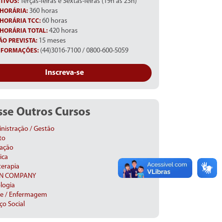
Terças-feiras e Sextas-feiras (19h às 23h)
TIVOS:
360 horas
HORÁRIA:
60 horas
HORÁRIA TCC:
420 horas
HORÁRIA TOTAL:
15 meses
O PREVISTA:
(44)3016-7100 / 0800-600-5059
NFORMAÇÕES:
Inscreva-se
se Outros Cursos
nistração / Gestão
to
ação
ica
terapia
IN COMPANY
logia
e / Enfermagem
ço Social