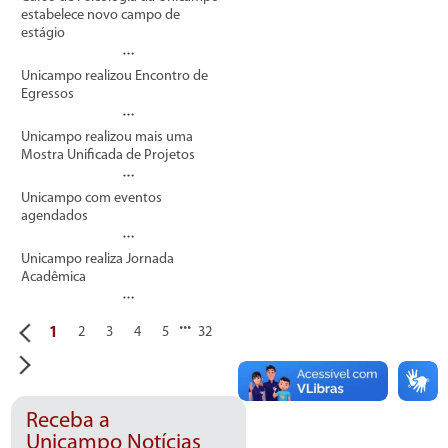
estabelece novo campo de
estágio
Unicampo realizou Encontro de
Egressos
Unicampo realizou mais uma
Mostra Unificada de Projetos
Unicampo com eventos
agendados
Unicampo realiza Jornada
Acadêmica
...
1
2
3
4
5
32
Receba a
Unicampo Notícias