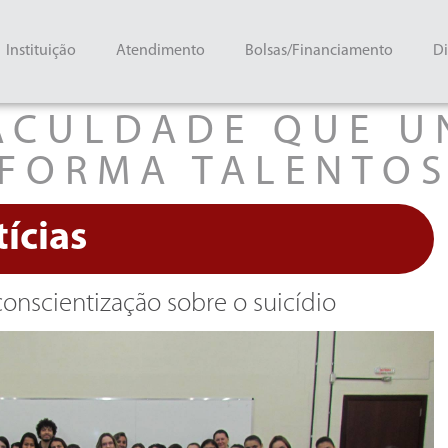
Instituição
Atendimento
Bolsas/Financiamento
Di
ACULDADE QUE U
FORMA TALENTO
ícias
nscientização sobre o suicídio