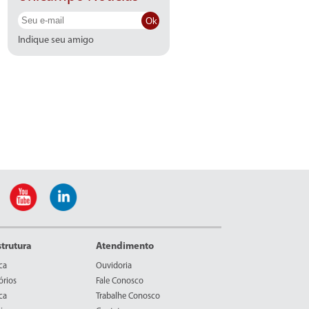
Ok
Indique seu amigo
strutura
Atendimento
ca
Ouvidoria
órios
Fale Conosco
ca
Trabalhe Conosco