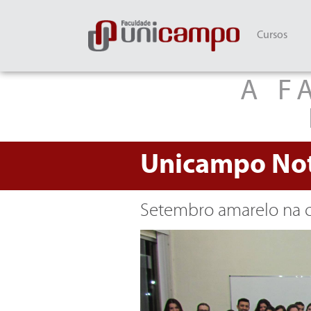
Cursos
A F
Unicampo
Not
Setembro amarelo na co