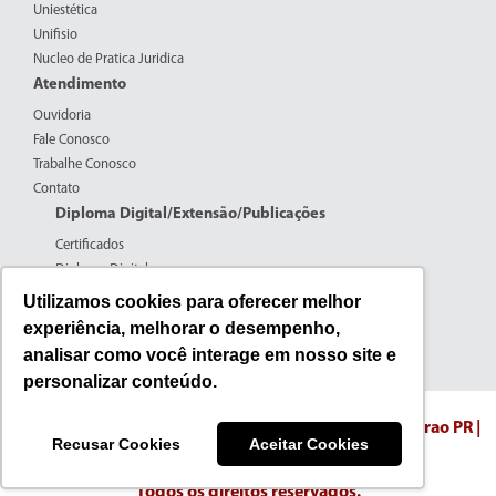
Uniestética
Unifisio
Nucleo de Pratica Juridica
Atendimento
Ouvidoria
Fale Conosco
Trabalhe Conosco
Contato
Diploma Digital/Extensão/Publicações
Certificados
Diploma Digital
Formulários CPERS
Utilizamos cookies para oferecer melhor
Extensão
experiência, melhorar o desempenho,
Pesquisa
analisar como você interage em nosso site e
Publicações
personalizar conteúdo.
Fone: (44) 3016-7100 | 0800-600-5059
Endereco: Rua Edmundo Mercer N. 608 - Campo Mourao PR |
Recusar Cookies
Aceitar Cookies
Centro
© 2026 Faculdade União de Campo Mourão
Todos os direitos reservados.