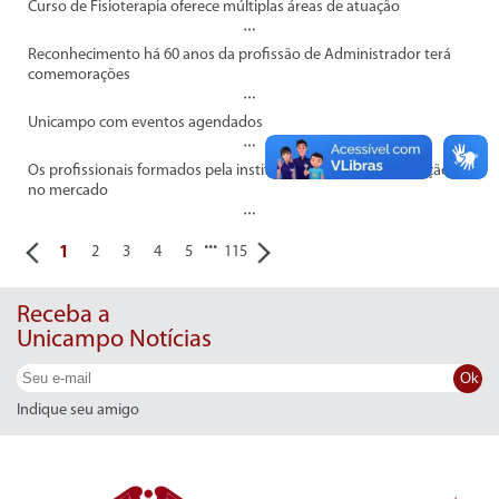
Curso de Fisioterapia oferece múltiplas áreas de atuação
Reconhecimento há 60 anos da profissão de Administrador terá
comemorações
Unicampo com eventos agendados
Os profissionais formados pela instituição têm rápida colocação
no mercado
...
1
2
3
4
5
115
Receba a
Unicampo Notícias
Ok
Indique seu amigo