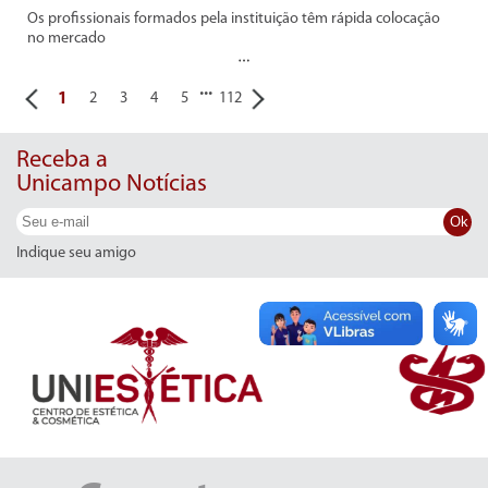
Os profissionais formados pela instituição têm rápida colocação
no mercado
...
1
2
3
4
5
112
Receba a
Unicampo Notícias
Ok
Indique seu amigo