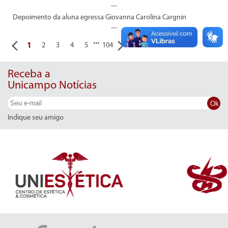
Depoimento da aluna egressa Giovanna Carolina Cargnin
...
1
2
3
4
5
104
Receba a
Unicampo Notícias
Ok
Indique seu amigo