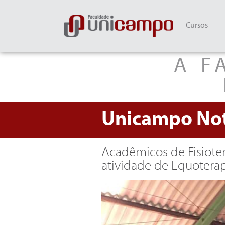
Cursos
A F
Unicampo
Not
Acadêmicos de Fisiote
atividade de Equoterap