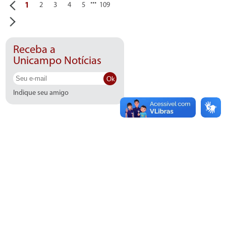
...
1
2
3
4
5
109
Receba a
Unicampo Notícias
Ok
Indique seu amigo