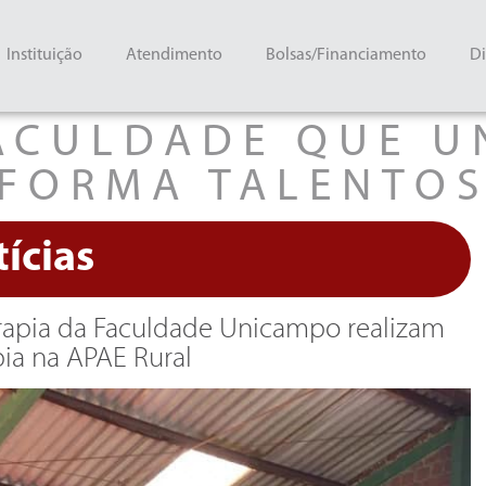
Instituição
Atendimento
Bolsas/Financiamento
Di
ACULDADE QUE U
FORMA TALENTO
ícias
rapia da Faculdade Unicampo realizam
ia na APAE Rural