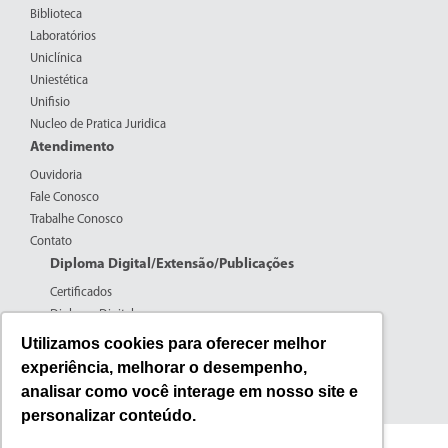
Biblioteca
Laboratórios
Uniclínica
Uniestética
Unifisio
Nucleo de Pratica Juridica
Atendimento
Ouvidoria
Fale Conosco
Trabalhe Conosco
Contato
Diploma Digital/Extensão/Publicações
Certificados
Diploma Digital
Formulários CPERS
Utilizamos cookies para oferecer melhor
Extensão
experiência, melhorar o desempenho,
Pesquisa
analisar como você interage em nosso site e
Publicações
personalizar conteúdo.
Fone: (44) 3016-7100 | 0800-600-5059