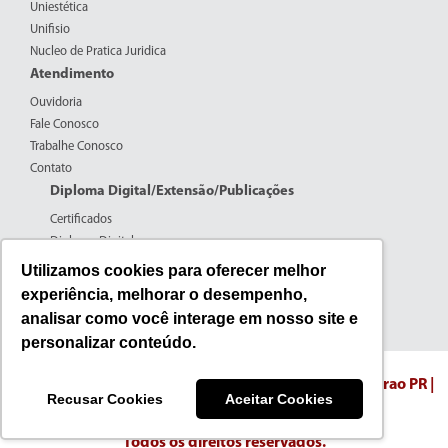
Uniestética
Unifisio
Nucleo de Pratica Juridica
Atendimento
Ouvidoria
Fale Conosco
Trabalhe Conosco
Contato
Diploma Digital/Extensão/Publicações
Certificados
Diploma Digital
Formulários CPERS
Utilizamos cookies para oferecer melhor
Extensão
experiência, melhorar o desempenho,
Pesquisa
analisar como você interage em nosso site e
Publicações
personalizar conteúdo.
Fone: (44) 3016-7100 | 0800-600-5059
Endereco: Rua Edmundo Mercer N. 608 - Campo Mourao PR |
Recusar Cookies
Aceitar Cookies
Centro
© 2026 Faculdade União de Campo Mourão
Todos os direitos reservados.