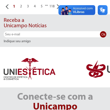
...
1
2
3
4
5
118
Receba a
Unicampo Notícias
Ok
Indique seu amigo
Conecte-se com a
Unicampo