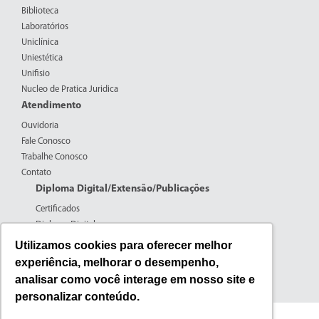
Biblioteca
Laboratórios
Uniclínica
Uniestética
Unifisio
Nucleo de Pratica Juridica
Atendimento
Ouvidoria
Fale Conosco
Trabalhe Conosco
Contato
Diploma Digital/Extensão/Publicações
Certificados
Diploma Digital
Formulários CPERS
Utilizamos cookies para oferecer melhor
Extensão
experiência, melhorar o desempenho,
Pesquisa
analisar como você interage em nosso site e
Publicações
personalizar conteúdo.
Fone: (44) 3016-7100 | 0800-600-5059